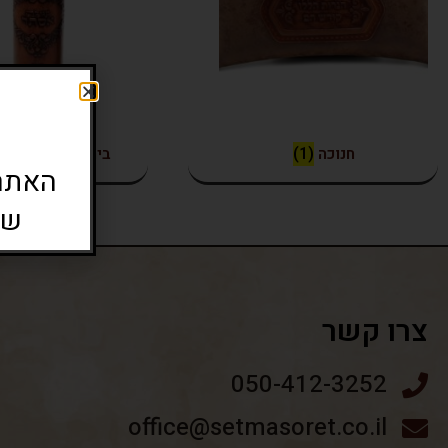
חנוכה
(1)
בית למגילת אסת
האתר 
שי
צרו קשר
050-412-3252
office@setmasoret.co.il